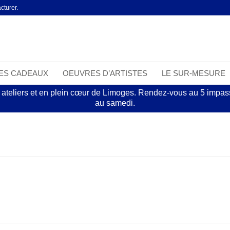
cturer.
EES CADEAUX
OEUVRES D’ARTISTES
LE SUR-MESURE
 ateliers et en plein cœur de Limoges. Rendez-vous au 5 impasse
au samedi.