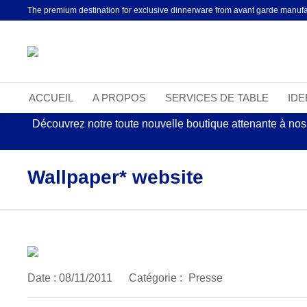
The premium destination for exclusive dinnerware from avant garde manufa
ACCUEIL
A PROPOS
SERVICES DE TABLE
ID
Découvrez notre toute nouvelle boutique attenante à nos
Wallpaper* website
Date :
08/11/2011
Catégorie :
Presse