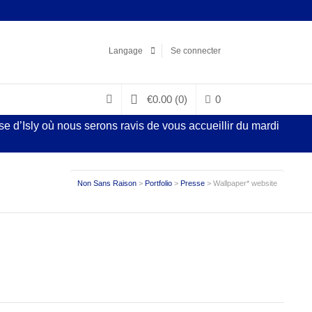
Facebook
LinkedIn
Pinterest
Instagram
Langage
Se connecter
€
0.00
(0)
0
 d’Isly où nous serons ravis de vous accueillir du mardi
Non Sans Raison
>
Portfolio
>
Presse
>
Wallpaper* website