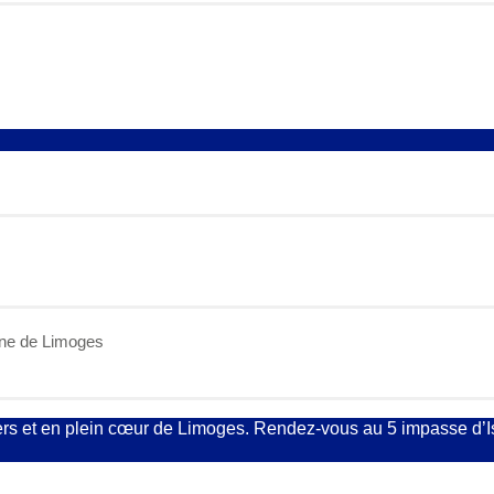
ine de Limoges
ers et en plein cœur de Limoges. Rendez-vous au 5 impasse d’Is