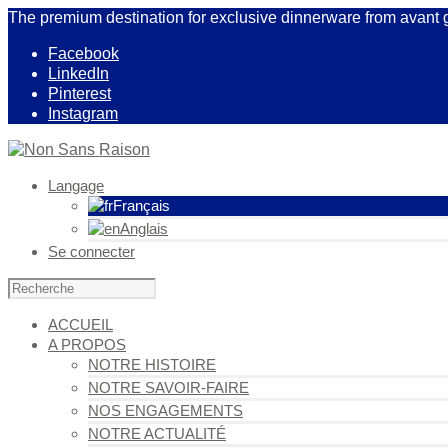
The premium destination for exclusive dinnerware from avant 
Facebook
LinkedIn
Pinterest
Instagram
Langage
Français
Anglais
Se connecter
ACCUEIL
A PROPOS
NOTRE HISTOIRE
NOTRE SAVOIR-FAIRE
NOS ENGAGEMENTS
NOTRE ACTUALITÉ