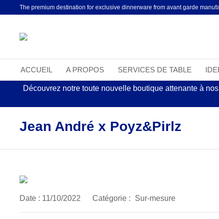
The premium destination for exclusive dinnerware from avant garde manufa
ACCUEIL
A PROPOS
SERVICES DE TABLE
ID
Découvrez notre toute nouvelle boutique attenante à nos
Jean André x Poyz&Pirlz
Date :
11/10/2022
Catégorie :
Sur-mesure