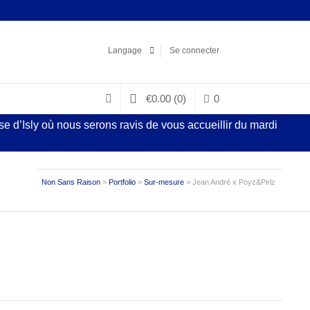
Facebook
LinkedIn
Pinterest
Instagram
Langage
Se connecter
€
0.00
(0)
0
 d’Isly où nous serons ravis de vous accueillir du mardi
Non Sans Raison
>
Portfolio
>
Sur-mesure
>
Jean André x Poyz&Pirlz