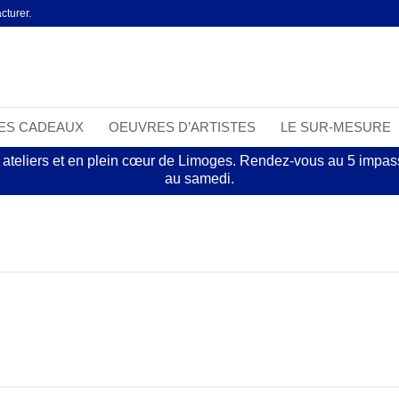
cturer.
EES CADEAUX
OEUVRES D’ARTISTES
LE SUR-MESURE
 ateliers et en plein cœur de Limoges. Rendez-vous au 5 impasse
au samedi.