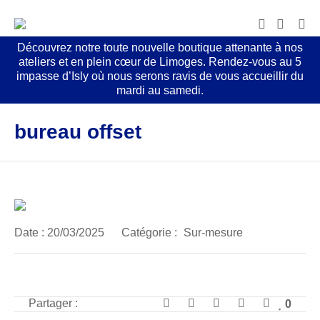
Découvrez notre toute nouvelle boutique attenante à nos
ateliers et en plein cœur de Limoges. Rendez-vous au 5
impasse d’Isly où nous serons ravis de vous accueillir du
mardi au samedi.
bureau offset
Date :
20/03/2025
Catégorie :
Sur-mesure
Partager :
0