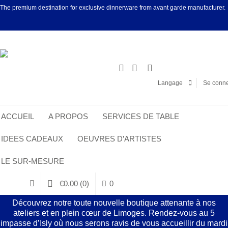
The premium destination for exclusive dinnerware from avant garde manufacturer.
Facebook
Linke
Langage
Se conne
ACCUEIL
A PROPOS
SERVICES DE TABLE
IDEES CADEAUX
OEUVRES D’ARTISTES
LE SUR-MESURE
€
0.00
(0)
0
Découvrez notre toute nouvelle boutique attenante à nos
ateliers et en plein cœur de Limoges. Rendez-vous au 5
impasse d’Isly où nous serons ravis de vous accueillir du mardi