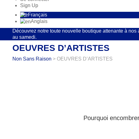
Sign Up
Français
Anglais
Découvrez notre toute nouvelle boutique attenante à nos 
au samedi.
OEUVRES D’ARTISTES
Non Sans Raison
> OEUVRES D’ARTISTES
Pourquoi encombrer u