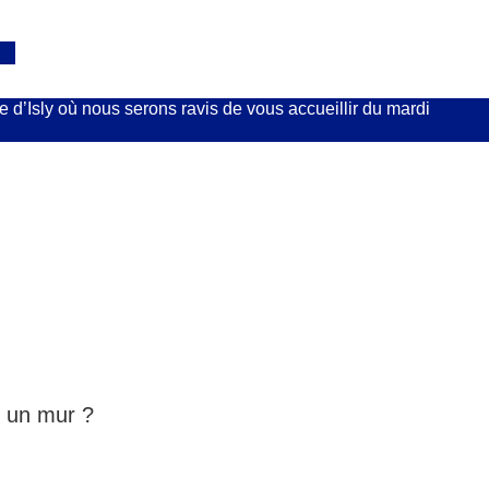
d’Isly où nous serons ravis de vous accueillir du mardi
r un mur ?