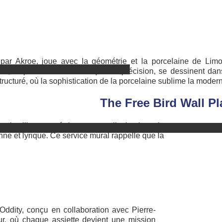
u par Akroe, joue avec la géométrie et la porcelaine de Lim
s, inspirés d’une mécanique de précision, se dessinent dans
ructuré, où la sophistication de la porcelaine sublime la moder
The Free Bird Wall P
l
s la ville, capturé dans un travail minutieux de
ne et lyrique. Ce service mural rappelle que la
Oddity, conçu en collaboration avec Pierre-
ur, où chaque assiette devient une mission