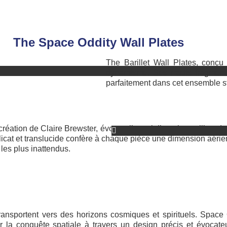
The Space Oddity Wall Plates
The Barillet Wall Plates, conç
dynamisme. Ses motifs fragmenté
parfaitement dans cet ensemble st
création de Claire Brewster, évoque l’envol d’un oiseau libre dan
icat et translucide confère à chaque pièce une dimension aérien
les plus inattendus.
ansportent vers des horizons cosmiques et spirituels. Space 
 la conquête spatiale à travers un design précis et évocate