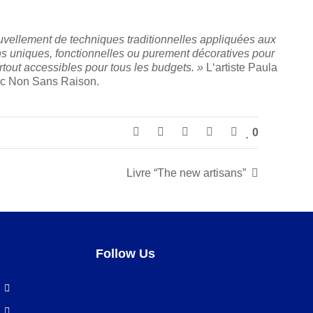
ouvellement de techniques traditionnelles appliquées aux
ions uniques, fonctionnelles ou purement décoratives pour
urtout accessibles pour tous les budgets. »
L‘artiste Paula
avec Non Sans Raison.
0
Livre “The new artisans”
Follow Us
Facebook
LinkedIn
Pinterest
Instagram