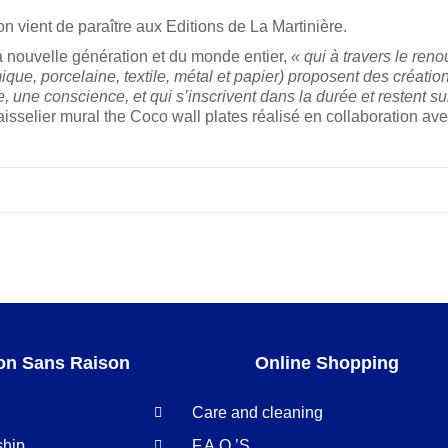
vient de paraître aux Editions de La Martinière.
 la nouvelle génération et du monde entier,
« qui à travers le ren
mique, porcelaine, textile, métal et papier) proposent des créat
e, une conscience, et qui s’inscrivent dans la durée et restent s
e vaisselier mural the Coco wall plates réalisé en collaboration 
on Sans Raison
Online Shopping
Care and cleaning
ship
F.A.Q.’S