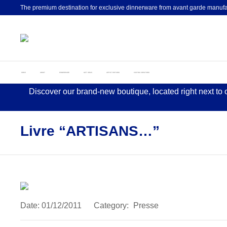
The premium destination for exclusive dinnerware from avant garde manufa
HOME
ABOUT
DINNERWARE
GIFT IDEAS
ARTIST EDITIONS
CUSTOM CREATIONS
Discover our brand-new boutique, located right next to
Livre “ARTISANS…”
Date:
01/12/2011
Category:
Presse