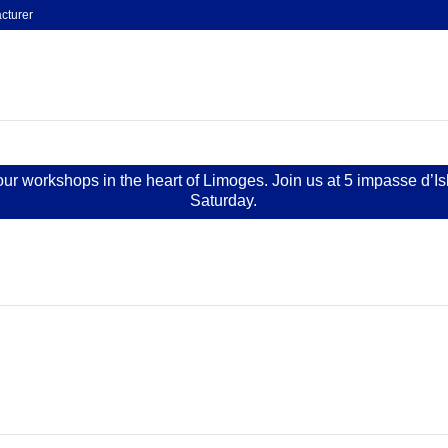
cturer
 our workshops in the heart of Limoges. Join us at 5 impasse d’I
Saturday.