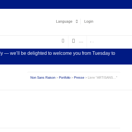
Facebook
LinkedIn
Pinterest
Instagram
Language
Login
€
0.00
(0)
0
sly — we’ll be delighted to welcome you from Tuesday to
Non Sans Raison
>
Portfolio
>
Presse
>
Livre “ARTISANS…”