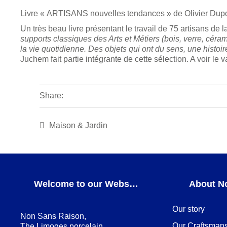
Livre « ARTISANS nouvelles tendances » de Olivier Dupon 
Un très beau livre présentant le travail de 75 artisans de
supports classiques des Arts et Métiers (bois, verre, céra
la vie quotidienne. Des objets qui ont du sens, une histoir
Juchem fait partie intégrante de cette sélection. A voir l
Share:
Maison & Jardin
Welcome to our Webshop
About N
Our story
Non Sans Raison,
Our Craftsman
The Limoges porcelain