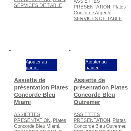
ASSIETTES
SERVICES DE TABLE
PRESENTATION
,
Plates
Concorde Argenté
,
SERVICES DE TABLE
Ajouter au
Ajouter au
panier
panier
Assiette de
Assiette de
présentation Plates
présentation Plates
Concorde Bleu
Concorde Bleu
Miami
Outremer
ASSIETTES
ASSIETTES
PRESENTATION
,
Plates
PRESENTATION
,
Plates
Concorde Bleu Miami
,
Concorde Bleu Outremer
,