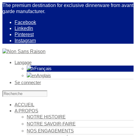
The premium destination for exclusive dinnerware from avant
garde manufacturer.
Facebook
LinkedIn
Pinterest
Instagram
Langage
Français
Anglais
Se connecter
ACCUEIL
A PROPOS
NOTRE HISTOIRE
NOTRE SAVOIR-FAIRE
NOS ENGAGEMENTS