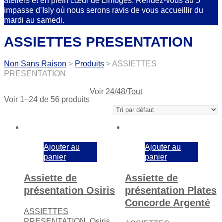
ateliers et en plein cœur de Limoges. Rendez-vous au 5
impasse d’Isly où nous serons ravis de vous accueillir du
mardi au samedi.
ASSIETTES PRESENTATION
Non Sans Raison
>
Produits
>
ASSIETTES
PRESENTATION
Voir
24
/
48
/
Tout
Voir 1–24 de 56 produits
Ajouter au
Ajouter au
panier
panier
Assiette de
Assiette de
présentation Osiris
présentation Plates
Concorde Argenté
ASSIETTES
PRESENTATION
,
Osiris
,