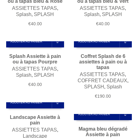
ou à tapas Bleu & Rose
ou à tapas bleu & Vert
ASSIETTES TAPAS
,
ASSIETTES TAPAS
,
Splash
,
SPLASH
Splash
,
SPLASH
€
40.00
€
40.00
AJOUTER AU PANIER
AJOUTER AU PANIER
Splash Assiette à pain
Coffret Splash de 6
ou à tapas Pourpre
assiettes à pain ou à
tapas
ASSIETTES TAPAS
,
ASSIETTES TAPAS
,
Splash
,
SPLASH
COFFRET CADEAUX
,
€
40.00
SPLASH
,
Splash
€
190.00
AJOUTER AU PANIER
AJOUTER AU PANIER
Landscape Assiette à
pain
Magma bleu dégradé
ASSIETTES TAPAS
,
Assiette à pain
Landscape