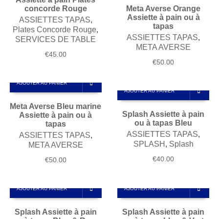
concorde Rouge
Meta Averse Orange
Assiette à pain ou à
ASSIETTES TAPAS
,
tapas
Plates Concorde Rouge
,
ASSIETTES TAPAS
,
SERVICES DE TABLE
META AVERSE
€
45.00
€
50.00
AJOUTER AU PANIER
AJOUTER AU PANIER
Meta Averse Bleu marine
Splash Assiette à pain
Assiette à pain ou à
ou à tapas Bleu
tapas
ASSIETTES TAPAS
,
ASSIETTES TAPAS
,
SPLASH
,
Splash
META AVERSE
€
40.00
€
50.00
AJOUTER AU PANIER
AJOUTER AU PANIER
Splash Assiette à pain
Splash Assiette à pain