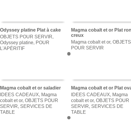
Odyssey platine Plat à cake
Magma cobalt et or Plat ro
creux
OBJETS POUR SERVIR
,
AJOUTER AU PANIER
AJOUTER AU PANIER
Magma cobalt et or
,
OBJET
Odyssey platine
,
POUR
POUR SERVIR
L'APÉRITIF
Magma cobalt et or saladier
Magma cobalt et or Plat ov
IDEES CADEAUX
,
Magma
IDEES CADEAUX
,
Magma
AJOUTER AU PANIER
AJOUTER AU PANIER
cobalt et or
,
OBJETS POUR
cobalt et or
,
OBJETS POUR
SERVIR
,
SERVICES DE
SERVIR
,
SERVICES DE
TABLE
TABLE