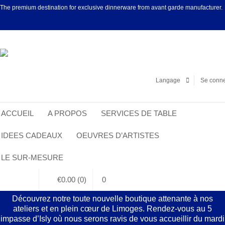
The premium destination for exclusive dinnerware from avant garde manufacturer.
Facebook
Linke
Langage
Se conne
ACCUEIL
A PROPOS
SERVICES DE TABLE
IDEES CADEAUX
OEUVRES D’ARTISTES
LE SUR-MESURE
€
0.00
(0)
0
Découvrez notre toute nouvelle boutique attenante à nos
ateliers et en plein cœur de Limoges. Rendez-vous au 5
impasse d’Isly où nous serons ravis de vous accueillir du mardi