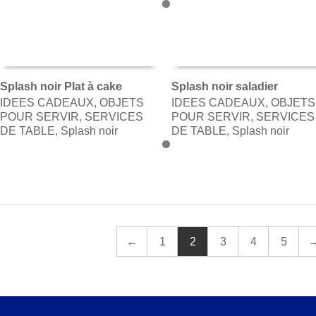
Splash noir Plat à cake
Splash noir saladier
IDEES CADEAUX
,
OBJETS
IDEES CADEAUX
,
OBJETS
AJOUTER AU PANIER
AJOUTER AU PANIER
POUR SERVIR
,
SERVICES
POUR SERVIR
,
SERVICES
DE TABLE
,
Splash noir
DE TABLE
,
Splash noir
←
1
2
3
4
5