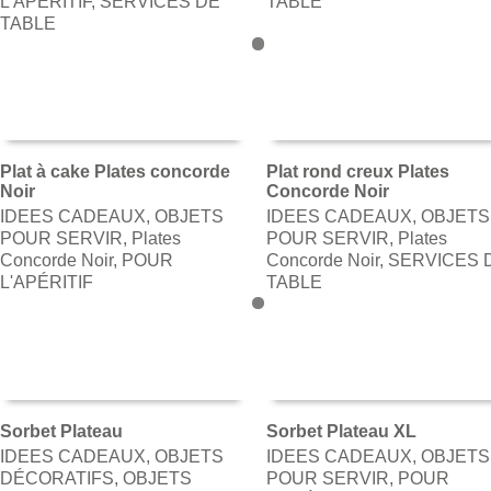
L'APÉRITIF
,
SERVICES DE
TABLE
TABLE
Plat à cake Plates concorde
Plat rond creux Plates
Noir
Concorde Noir
AJOUTER AU PANIER
AJOUTER AU PANIER
IDEES CADEAUX
,
OBJETS
IDEES CADEAUX
,
OBJETS
POUR SERVIR
,
Plates
POUR SERVIR
,
Plates
Concorde Noir
,
POUR
Concorde Noir
,
SERVICES 
L'APÉRITIF
TABLE
Sorbet Plateau
Sorbet Plateau XL
IDEES CADEAUX
,
OBJETS
IDEES CADEAUX
,
OBJETS
AJOUTER AU PANIER
AJOUTER AU PANIER
DÉCORATIFS
,
OBJETS
POUR SERVIR
,
POUR