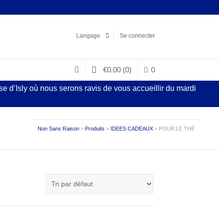
Facebook
LinkedIn
Pinterest
Instagram
Langage
Se connecter
€
0.00
(0)
0
 d’Isly où nous serons ravis de vous accueillir du mardi
Non Sans Raison
>
Produits
>
IDEES CADEAUX
>
POUR LE THÉ