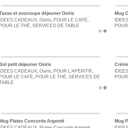
Tasse et soucoupe déjeuner Osiris
Mug O
IDEES CADEAUX
,
Osiris
,
POUR LE CAFÉ
,
IDEE
AJOUTER AU PANIER
AJOU
POUR LE THÉ
,
SERVICES DE TABLE
POUR
Bol petit déjeuner Osiris
Crémie
IDEES CADEAUX
,
Osiris
,
POUR L'APÉRITIF
,
IDEE
AJOUTER AU PANIER
AJOU
POUR LE CAFÉ
,
POUR LE THÉ
,
SERVICES DE
POUR
TABLE
Mug Plates Concorde Argenté
Mug P
IDEES CADEAUX
,
Plates Concorde Argenté
,
IDEE