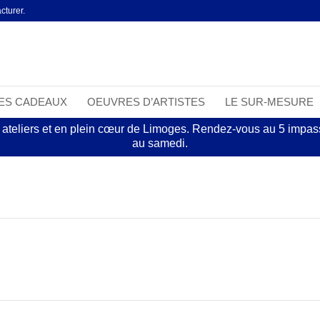
cturer.
EES CADEAUX
OEUVRES D’ARTISTES
LE SUR-MESURE
 ateliers et en plein cœur de Limoges. Rendez-vous au 5 impasse
au samedi.