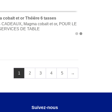
cobalt et or Théière 6 tasses
S CADEAUX
,
Magma cobalt et or
,
POUR LE
TER AU PANIER
SERVICES DE TABLE
1
2
3
4
5
→
Suivez-nous