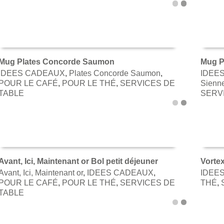
Mug Plates Concorde Saumon
Mug P
IDEES CADEAUX
,
Plates Concorde Saumon
,
IDEE
AJOUTER AU PANIER
AJOU
POUR LE CAFÉ
,
POUR LE THÉ
,
SERVICES DE
Sienn
TABLE
SERV
Avant, Ici, Maintenant or Bol petit déjeuner
Vorte
Avant, Ici, Maintenant or
,
IDEES CADEAUX
,
IDEE
AJOUTER AU PANIER
AJOU
POUR LE CAFÉ
,
POUR LE THÉ
,
SERVICES DE
THÉ
,
TABLE