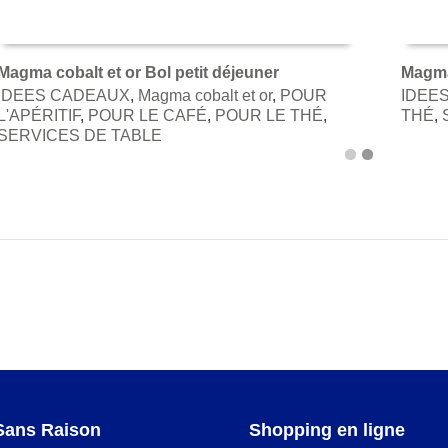
Magma cobalt et or Bol petit déjeuner
Magma 
IDEES CADEAUX
,
Magma cobalt et or
,
POUR
IDEE
AJOUTER AU PANIER
AJOU
L'APÉRITIF
,
POUR LE CAFÉ
,
POUR LE THÉ
,
THÉ
,
SERVICES DE TABLE
Sans Raison
Shopping en ligne