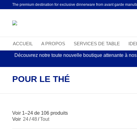
The premium destination for exclusive dinnerware from avant garde manufa
ACCUEIL
A PROPOS
SERVICES DE TABLE
ID
Découvrez notre toute nouvelle boutique attenante à nos
POUR LE THÉ
Voir 1–24 de 106 produits
Voir
24
/
48
/
Tout