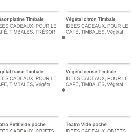
ésor platine Timbale
Végétal citron Timbale
DEES CADEAUX
,
POUR LE
IDEES CADEAUX
,
POUR LE
AJOUTER AU PANIER
AJOUTER AU PANIER
AFÉ
,
TIMBALES
,
TRÉSOR
CAFÉ
,
TIMBALES
,
Végétal
gétal fraise Timbale
Végétal cerise Timbale
DEES CADEAUX
,
POUR LE
IDEES CADEAUX
,
POUR LE
AJOUTER AU PANIER
AJOUTER AU PANIER
AFÉ
,
TIMBALES
,
Végétal
CAFÉ
,
TIMBALES
,
Végétal
atro Petit vide-poche
Teatro Vide-poche
DEES CADEAUX
,
OBJETS
IDEES CADEAUX
,
OBJETS