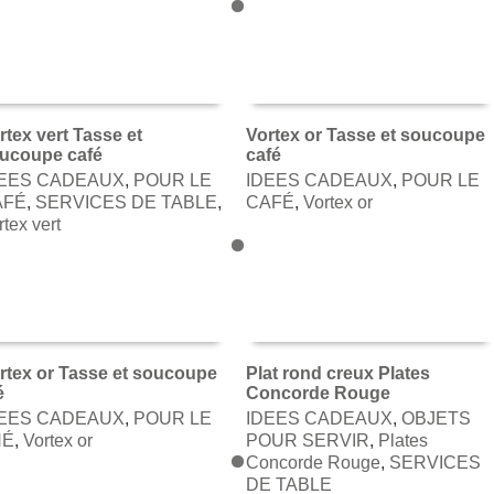
rtex vert Tasse et
Vortex or Tasse et soucoupe
ucoupe café
café
AJOUTER AU PANIER
AJOUTER AU PANIER
DEES CADEAUX
,
POUR LE
IDEES CADEAUX
,
POUR LE
AFÉ
,
SERVICES DE TABLE
,
CAFÉ
,
Vortex or
rtex vert
rtex or Tasse et soucoupe
Plat rond creux Plates
é
Concorde Rouge
AJOUTER AU PANIER
AJOUTER AU PANIER
DEES CADEAUX
,
POUR LE
IDEES CADEAUX
,
OBJETS
HÉ
,
Vortex or
POUR SERVIR
,
Plates
Concorde Rouge
,
SERVICES
DE TABLE