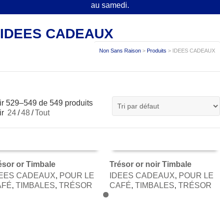
au samedi.
IDEES CADEAUX
Non Sans Raison
>
Produits
>
IDEES CADEAUX
ir 529–549 de 549 produits
ir
24
/
48
/
Tout
ésor or Timbale
Trésor or noir Timbale
DEES CADEAUX
,
POUR LE
IDEES CADEAUX
,
POUR LE
AJOUTER AU PANIER
AJOUTER AU PANIER
AFÉ
,
TIMBALES
,
TRÉSOR
CAFÉ
,
TIMBALES
,
TRÉSOR