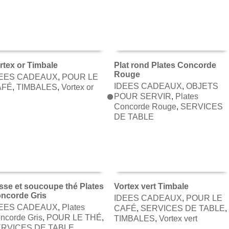
rtex or Timbale
Plat rond Plates Concorde
Rouge
DEES CADEAUX
,
POUR LE
AJOUTER AU PANIER
AJOUTER AU PANIER
IDEES CADEAUX
,
OBJETS
AFÉ
,
TIMBALES
,
Vortex or
POUR SERVIR
,
Plates
Concorde Rouge
,
SERVICES
DE TABLE
sse et soucoupe thé Plates
Vortex vert Timbale
ncorde Gris
IDEES CADEAUX
,
POUR LE
AJOUTER AU PANIER
AJOUTER AU PANIER
DEES CADEAUX
,
Plates
CAFÉ
,
SERVICES DE TABLE
,
ncorde Gris
,
POUR LE THÉ
,
TIMBALES
,
Vortex vert
RVICES DE TABLE