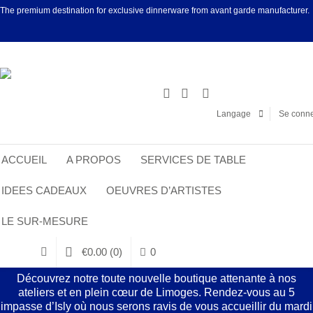
The premium destination for exclusive dinnerware from avant garde manufacturer.
Facebook
Linke
Langage
Se conne
ACCUEIL
A PROPOS
SERVICES DE TABLE
IDEES CADEAUX
OEUVRES D’ARTISTES
LE SUR-MESURE
€
0.00
(0)
0
Découvrez notre toute nouvelle boutique attenante à nos
ateliers et en plein cœur de Limoges. Rendez-vous au 5
impasse d’Isly où nous serons ravis de vous accueillir du mardi