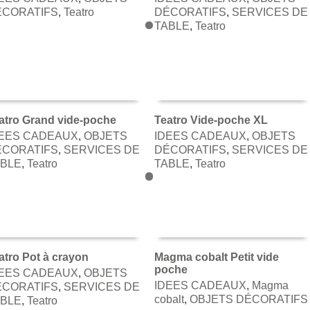
AJOUTER AU PANIER
AJOUTER AU PANIER
ÉCORATIFS
,
Teatro
DÉCORATIFS
,
SERVICES DE
TABLE
,
Teatro
atro Grand vide-poche
Teatro Vide-poche XL
DEES CADEAUX
,
OBJETS
IDEES CADEAUX
,
OBJETS
AJOUTER AU PANIER
AJOUTER AU PANIER
ÉCORATIFS
,
SERVICES DE
DÉCORATIFS
,
SERVICES DE
ABLE
,
Teatro
TABLE
,
Teatro
atro Pot à crayon
Magma cobalt Petit vide
poche
DEES CADEAUX
,
OBJETS
AJOUTER AU PANIER
AJOUTER AU PANIER
IDEES CADEAUX
,
Magma
ÉCORATIFS
,
SERVICES DE
cobalt
,
OBJETS DÉCORATIFS
ABLE
,
Teatro