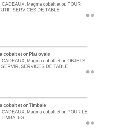
S CADEAUX
,
Magma cobalt et or
,
POUR
TER AU PANIER
RITIF
,
SERVICES DE TABLE
cobalt et or Plat ovale
S CADEAUX
,
Magma cobalt et or
,
OBJETS
TER AU PANIER
 SERVIR
,
SERVICES DE TABLE
 cobalt et or Timbale
S CADEAUX
,
Magma cobalt et or
,
POUR LE
TER AU PANIER
,
TIMBALES