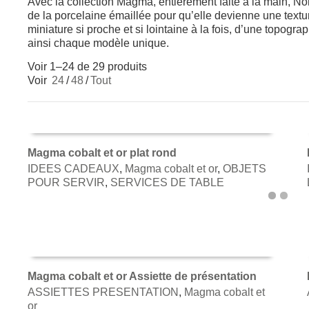
Avec la collection Magma, entièrement faite à la main, No
de la porcelaine émaillée pour qu’elle devienne une textur
miniature si proche et si lointaine à la fois, d’une topogr
ainsi chaque modèle unique.
Voir 1–24 de 29 produits
Voir
24
/
48
/
Tout
Magma cobalt et or plat rond
IDEES CADEAUX
,
Magma cobalt et or
,
OBJETS
AJOUTER AU PANIER
POUR SERVIR
,
SERVICES DE TABLE
Magma cobalt et or Assiette de présentation
ASSIETTES PRESENTATION
,
Magma cobalt et
AJOUTER AU PANIER
or