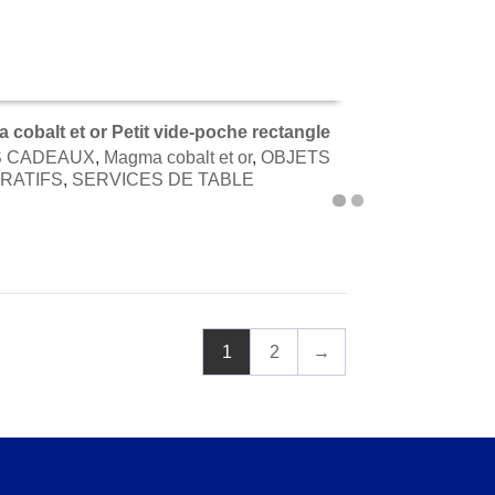
cobalt et or Petit vide-poche rectangle
S CADEAUX
,
Magma cobalt et or
,
OBJETS
TER AU PANIER
RATIFS
,
SERVICES DE TABLE
1
2
→