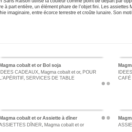
n Sans Raison utilise la couleur comme point de départ par oppos
e à part entière, un élément phare de l’objet fini. Les assiette
aphie imaginaire, entre écorce terrestre et croûte lunaire. Son mo
Magma cobalt et or Bol soja
Magma
IDEES CADEAUX
,
Magma cobalt et or
,
POUR
IDEE
AJOUTER AU PANIER
AJOU
L'APÉRITIF
,
SERVICES DE TABLE
CAFÉ
Magma cobalt et or Assiette à dîner
Magma 
ASSIETTES DÎNER
,
Magma cobalt et or
ASSI
AJOUTER AU PANIER
AJOU