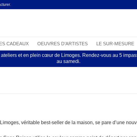
cturer.
EES CADEAUX
OEUVRES D’ARTISTES
LE SUR-MESURE
 ateliers et en plein cœur de Limoges. Rendez-vous au 5 impasse
au samedi.
 Limoges, véritable best-seller de la maison, se pare d’une nou