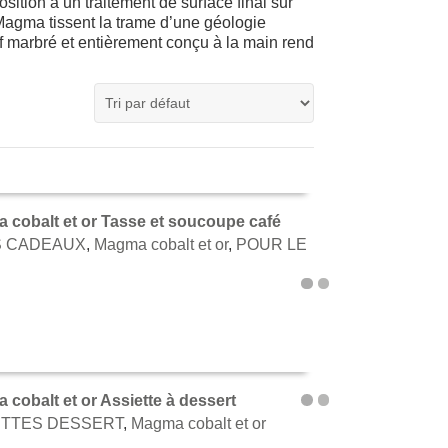
ition à un traitement de surface final sur
s Magma tissent la trame d’une géologie
tif marbré et entièrement conçu à la main rend
 cobalt et or Tasse et soucoupe café
S CADEAUX
,
Magma cobalt et or
,
POUR LE
TER AU PANIER
cobalt et or Assiette à dessert
ETTES DESSERT
,
Magma cobalt et or
TER AU PANIER