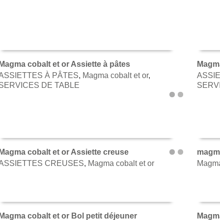
Magma cobalt et or Assiette à pâtes
Magma 
ASSIETTES À PÂTES
,
Magma cobalt et or
,
ASSI
AJOUTER AU PANIER
AJOU
SERVICES DE TABLE
SERV
Magma cobalt et or Assiette creuse
magma 
ASSIETTES CREUSES
,
Magma cobalt et or
Magma 
AJOUTER AU PANIER
AJOU
Magma cobalt et or Bol petit déjeuner
Magma 