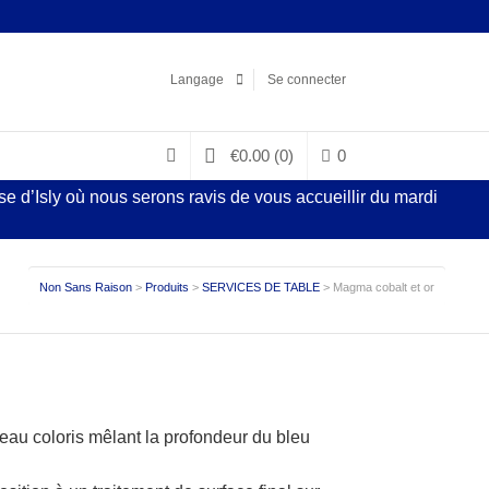
Facebook
LinkedIn
Pinterest
Instagram
Langage
Se connecter
€
0.00
(0)
0
 d’Isly où nous serons ravis de vous accueillir du mardi
Non Sans Raison
>
Produits
>
SERVICES DE TABLE
>
Magma cobalt et or
veau coloris mêlant la profondeur du bleu