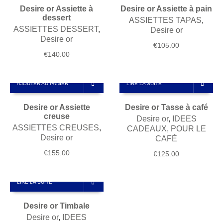
Desire or Assiette à
Desire or Assiette à pain
dessert
ASSIETTES TAPAS
,
ASSIETTES DESSERT
,
Desire or
Desire or
€
105.00
€
140.00
AJOUTER AU PANIER
LIRE LA SUITE
Desire or Assiette
Desire or Tasse à café
creuse
Desire or
,
IDEES
ASSIETTES CREUSES
,
CADEAUX
,
POUR LE
Desire or
CAFÉ
€
155.00
€
125.00
LIRE LA SUITE
Desire or Timbale
Desire or
,
IDEES