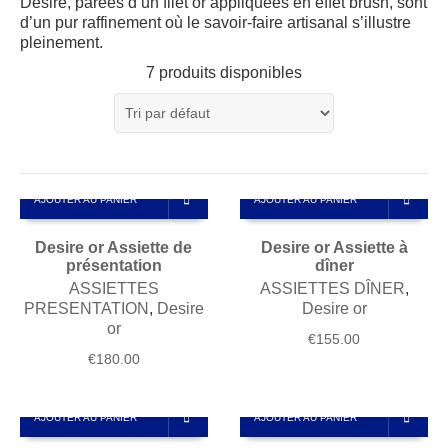
Desire, parées d’un filet or appliquées en effet brush, sont
d’un pur raffinement où le savoir-faire artisanal s’illustre
pleinement.
7 produits disponibles
AJOUTER AU PANIER
AJOUTER AU PANIER
Desire or Assiette de
Desire or Assiette à
présentation
dîner
ASSIETTES
ASSIETTES DÎNER
,
PRESENTATION
,
Desire
Desire or
or
€
155.00
€
180.00
AJOUTER AU PANIER
AJOUTER AU PANIER