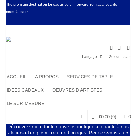
The premium destination for exclusive dinnerware from avant garde
manufacturer.
Facebook
LinkedIn
Pinter
I
Langage
Se connecter
ACCUEIL
A PROPOS
SERVICES DE TABLE
IDEES CADEAUX
OEUVRES D’ARTISTES
LE SUR-MESURE
€
0.00
(0)
0
Découvrez notre toute nouvelle boutique attenante à nos
ateliers et en plein cœur de Limoges. Rendez-vous au 5