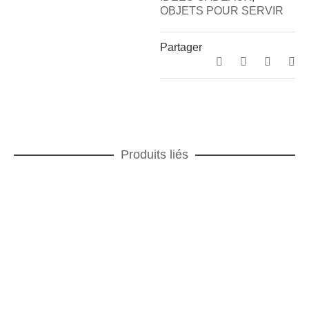
OBJETS POUR SERVIR
Partager
Produits liés
Magma bleu dégradé Assiette à pâtes
ASSIETTES À PÂTES
,
Magma bleu dégradé
,
AJOUTER AU PANIER
SERVICES DE TABLE