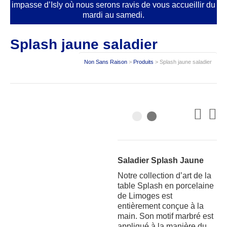
impasse d’Isly où nous serons ravis de vous accueillir du
mardi au samedi.
Splash jaune saladier
Non Sans Raison
>
Produits
>
Splash jaune saladier
Saladier Splash Jaune
Notre collection d’art de la
table Splash en porcelaine
de Limoges est
entièrement conçue à la
main. Son motif marbré est
appliqué à la manière du