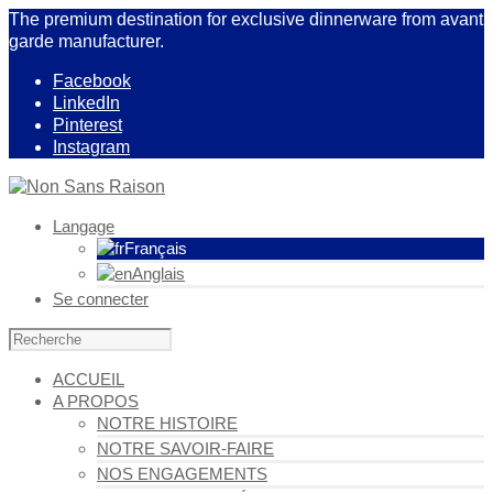
The premium destination for exclusive dinnerware from avant
garde manufacturer.
Facebook
LinkedIn
Pinterest
Instagram
Langage
Français
Anglais
Se connecter
ACCUEIL
A PROPOS
NOTRE HISTOIRE
NOTRE SAVOIR-FAIRE
NOS ENGAGEMENTS