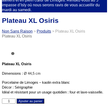
ateliers et en plein cœur de Limoges. Rendez-vous au 5
impasse d’Isly où nous serons ravis de vous accueillir du
mardi au samedi.
Plateau XL Osiris
Non Sans Raison
>
Produits
>
Plateau XL Osiris
Plateau XL Osiris
Plateau XL Osiris
Dimensions : 
Ø 44,5 cm
Porcelaine de Limoges – kaolin extra blanc
Décor : Sérigraphie
Idéal et résistant pour un usage quotidien : four et lave-vaisselle.
Plateau
Ajouter au panier
XL