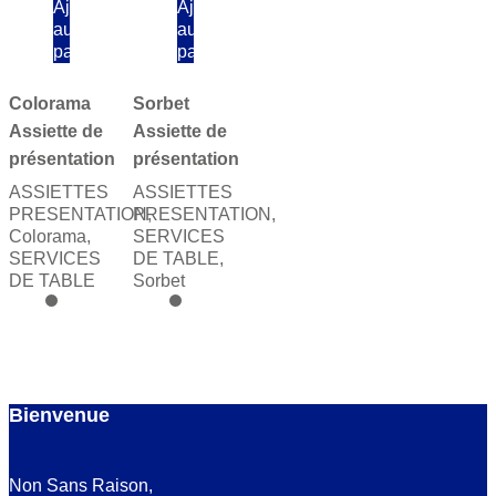
Ajouter
Ajouter
au
au
panier
panier
Colorama
Sorbet
Assiette de
Assiette de
présentation
présentation
ASSIETTES
ASSIETTES
PRESENTATION
PRESENTATION
,
,
Colorama
,
SERVICES
SERVICES
DE TABLE
,
DE TABLE
Sorbet
Bienvenue
Non Sans Raison,