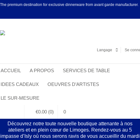
The premium destination for exclusive dinnerware from avant garde manufacturer.
Facebook
Linke
Langage
Se conne
ACCUEIL
A PROPOS
SERVICES DE TABLE
IDEES CADEAUX
OEUVRES D’ARTISTES
LE SUR-MESURE
€
0.00
(0)
0
Découvrez notre toute nouvelle boutique attenante à nos
ateliers et en plein cœur de Limoges. Rendez-vous au 5
impasse d’Isly où nous serons ravis de vous accueillir du mardi