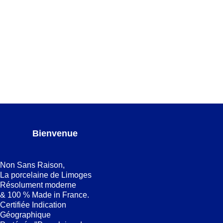
Magma bleu dégradé Assiette à pâtes
ASSIETTES À PÂTES
,
Magma bleu dégradé
,
SERVICES
AJOUTER AU PANIER
DE TABLE
Bienvenue
Non Sans Raison,
La porcelaine de Limoges
Résolument moderne
& 100 % Made in France.
Certifiée Indication
Géographique