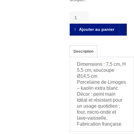
Sorbet
Tasse
thé
Ajouter au panier
&
soucoupe
quantity
Description
Dimensions : 7,5 cm, H
5,5 cm, soucoupe
Ø14,5 cm
Porcelaine de Limoges
– kaolin extra blanc
Décor : peint main
Idéal et résistant pour
un usage quotidien :
four, micro-onde et
lave-vaisselle.
Fabrication française