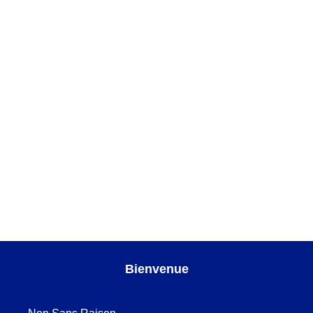
IDEES CADEAUX
,
Magma cobalt et or
,
OBJETS
POUR SERVIR
,
SERVICES DE TABLE
AJOUTER AU PANIER
Magma or Assiette creuse
ASSIETTES CREUSES
,
Magma or
,
SERVICES DE
TABLE
Bienvenue