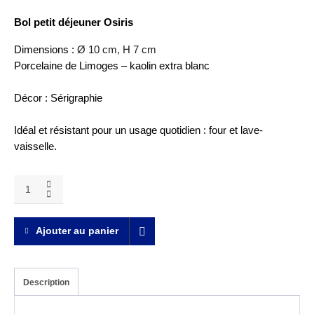
Bol petit déjeuner Osiris
Dimensions : 
Ø 10 cm, H 7 cm
Porcelaine de Limoges – kaolin extra blanc
Décor : 
Sérigraphie
Idéal et résistant pour un usage quotidien : four et lave-
vaisselle.
Bol
petit
déjeuner
Osiris
Ajouter au panier
quantity
Description