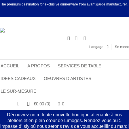
The premium destination for exclusive dinnerware from avant garde manufacturer.
Facebook
Linke
Langage
Se conne
ACCUEIL
A PROPOS
SERVICES DE TABLE
IDEES CADEAUX
OEUVRES D’ARTISTES
LE SUR-MESURE
€
0.00
(0)
0
Découvrez notre toute nouvelle boutique attenante à nos
ateliers et en plein cœur de Limoges. Rendez-vous au 5
impasse d’Isly où nous serons ravis de vous accueillir du mardi