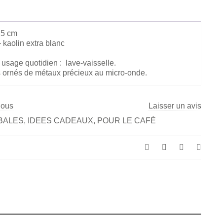
,5 cm
 kaolin extra blanc
n usage quotidien : lave-vaisselle.
s ornés de métaux précieux au micro-onde.
nous
Laisser un avis
BALES
,
IDEES CADEAUX
,
POUR LE CAFÉ