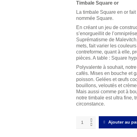
Timbale Square or
La timbale Square en or fait
nommée Square.
En créant un jeu de construc
s’enorgueillit de l’omniprés
Suprématisme de Malevitch, i
mets, fait varier les couleur
contreforme, quant à elle, p
pièces. A table : Square hyp
Polyvalente à souhait, notre 
cafés. Mises en bouche et g
poisson. Gelées et œufs coc
bouillons, veloutés et crèm
Mais aussi comme pot à bougi
notre timbale est ultra fine,
circonstance.
Square
Ajouter au pa
or
Timbale