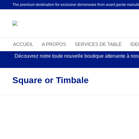
The premium destination for exclusive dinnerware from avant garde manufa
ACCUEIL
A PROPOS
SERVICES DE TABLE
ID
Découvrez notre toute nouvelle boutique attenante à nos
Square or Timbale