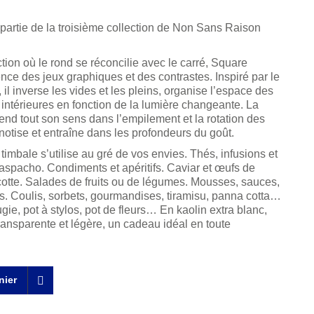
 partie de la troisième collection de Non Sans Raison
tion où le rond se réconcilie avec le carré, Square
ence des jeux graphiques et des contrastes. Inspiré par le
l inverse les vides et les pleins, organise l’espace des
s intérieures en fonction de la lumière changeante. La
rend tout son sens dans l’empilement et la rotation des
notise et entraîne dans les profondeurs du goût.
timbale s’utilise au gré de vos envies. Thés, infusions et
aspacho. Condiments et apéritifs. Caviar et œufs de
otte. Salades de fruits ou de légumes. Mousses, sauces,
es. Coulis, sorbets, gourmandises, tiramisu, panna cotta…
e, pot à stylos, pot de fleurs… En kaolin extra blanc,
 transparente et légère, un cadeau idéal en toute
nier