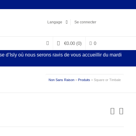
Facebook
LinkedIn
Pinterest
Instagram
Langage
Se connecter
€
0.00
(0)
0
 d’Isly où nous serons ravis de vous accueillir du mardi
Non Sans Raison
>
Produits
>
Square or Timbale