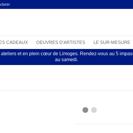
cturer.
EES CADEAUX
OEUVRES D’ARTISTES
LE SUR-MESURE
 ateliers et en plein cœur de Limoges. Rendez-vous au 5 impasse
au samedi.