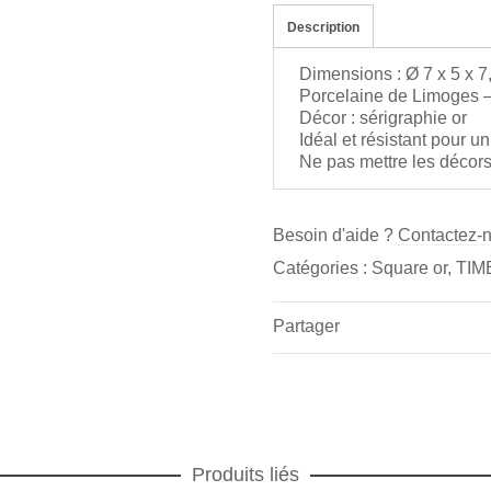
quantity
Description
Dimensions : Ø 7 x 5 x 7
Porcelaine de Limoges –
Décor : sérigraphie or
Idéal et résistant pour u
Ne pas mettre les décor
Besoin d'aide ?
Contactez-
Catégories :
Square or
,
TIM
Partager
Produits liés