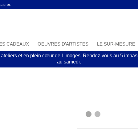
cturer.
EES CADEAUX
OEUVRES D’ARTISTES
LE SUR-MESURE
 ateliers et en plein cœur de Limoges. Rendez-vous au 5 impasse
au samedi.