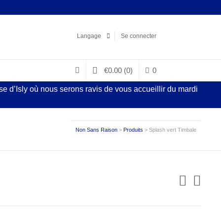
Facebook
LinkedIn
Pinterest
Instagram
Langage
Se connecter
€
0.00
(0)
0
 d’Isly où nous serons ravis de vous accueillir du mardi
Non Sans Raison
>
Produits
>
Splash vert Timbale