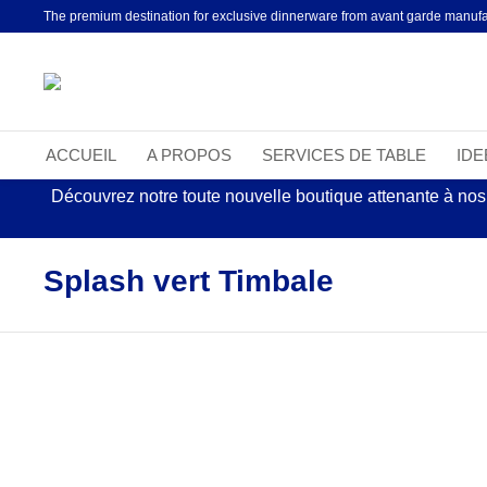
The premium destination for exclusive dinnerware from avant garde manufa
ACCUEIL
A PROPOS
SERVICES DE TABLE
ID
Découvrez notre toute nouvelle boutique attenante à nos
Splash vert Timbale