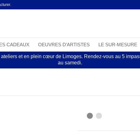
cturer.
EES CADEAUX
OEUVRES D’ARTISTES
LE SUR-MESURE
 ateliers et en plein cœur de Limoges. Rendez-vous au 5 impasse
au samedi.