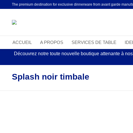
The premium destination for exclusive dinnerware from avant garde manufa
ACCUEIL
A PROPOS
SERVICES DE TABLE
ID
Découvrez notre toute nouvelle boutique attenante à nos
Splash noir timbale