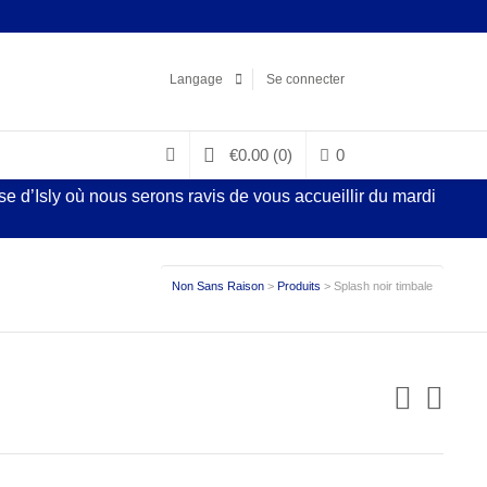
Facebook
LinkedIn
Pinterest
Instagram
Langage
Se connecter
€
0.00
(0)
0
 d’Isly où nous serons ravis de vous accueillir du mardi
Non Sans Raison
>
Produits
>
Splash noir timbale