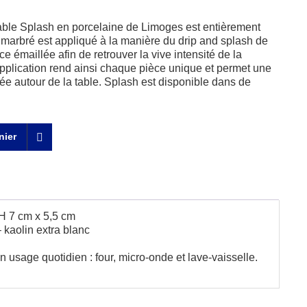
 table Splash en porcelaine de Limoges est entièrement
 marbré est appliqué à la manière du drip and splash de
e émaillée afin de retrouver la vive intensité de la
application rend ainsi chaque pièce unique et permet une
riée autour de la table. Splash est disponible dans de
nier
H 7 cm x 5,5 cm
 kaolin extra blanc
n usage quotidien : four, micro-onde et lave-vaisselle.