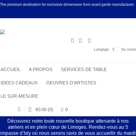
The premium destination for exclusive dinnerware from avant garde manufacturer.
Facebook
Linke
Langage
Se conne
ACCUEIL
A PROPOS
SERVICES DE TABLE
IDEES CADEAUX
OEUVRES D’ARTISTES
LE SUR-MESURE
€
0.00
(0)
0
Découvrez notre toute nouvelle boutique attenante à nos
ateliers et en plein cœur de Limoges. Rendez-vous au 5
impasse d’Isly où nous serons ravis de vous accueillir du mardi