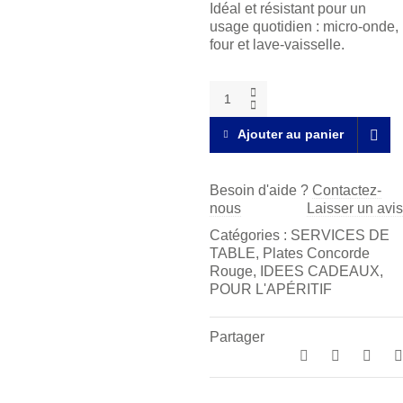
Idéal et résistant pour un
usage quotidien : micro-onde,
four et lave-vaisselle.
Bol
soja
Plates
Ajouter au panier
Concorde
Rouge
quantity
Besoin d'aide ?
Contactez-
nous
Laisser un avis
Catégories :
SERVICES DE
TABLE
,
Plates Concorde
Rouge
,
IDEES CADEAUX
,
POUR L'APÉRITIF
Partager