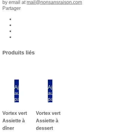
by email at
mail@nonsansraison.com
Partager
Produits liés
Ajouter
Ajouter
au
au
panier
panier
Vortex vert
Vortex vert
Assiette à
Assiette à
dîner
dessert