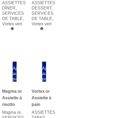
ASSIETTES
ASSIETTES
DÎNER
,
DESSERT
,
SERVICES
SERVICES
DE TABLE
,
DE TABLE
,
Vortex vert
Vortex vert
Ajouter
Ajouter
au
au
panier
panier
Magma or
Vortex or
Assiette à
Assiette à
risotto
pain
Magma or
,
ASSIETTES
SERVICES
TAPAS
,