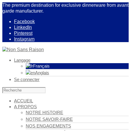
The premium destination for exclusive dinnerware from avant
garde manufacturer.
Facebook
LinkedIn
Pinterest
Instagram
Langage
Français
Anglais
Se connecter
ACCUEIL
A PROPOS
NOTRE HISTOIRE
NOTRE SAVOIR-FAIRE
NOS ENGAGEMENTS