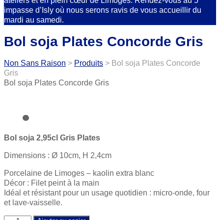
ateliers et en plein cœur de Limoges. Rendez-vous au 5
impasse d’Isly où nous serons ravis de vous accueillir du
mardi au samedi.
Bol soja Plates Concorde Gris
Non Sans Raison
>
Produits
>
Bol soja Plates Concorde
Gris
Bol soja Plates Concorde Gris
Bol soja 2,95cl Gris Plates
Dimensions : Ø 10cm, H 2,4cm
Porcelaine de Limoges – kaolin extra blanc
Décor : Filet peint à la main
Idéal et résistant pour un usage quotidien : micro-onde, four
et lave-vaisselle.
Bol