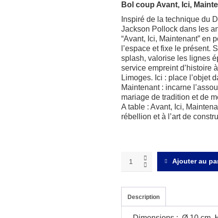
Bol coup Avant, Ici, Maint
Inspiré de la technique du D
Jackson Pollock dans les a
“Avant, Ici, Maintenant” en 
l’espace et fixe le présent.
splash, valorise les lignes é
service empreint d’histoire 
Limoges. Ici : place l’obje
Maintenant : incarne l’asso
mariage de tradition et de m
A table : Avant, Ici, Mainten
rébellion et à l’art de constr
Avant,
Ajouter au pa
Ici,
Maintenant
or
Bol
Description
coupe
quantity
Dimensions : Ø 10 cm, 