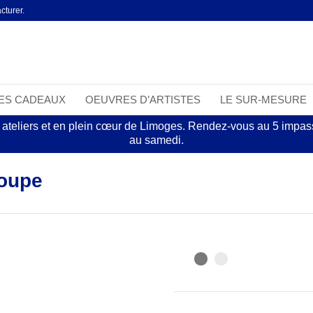
cturer.
EES CADEAUX
OEUVRES D’ARTISTES
LE SUR-MESURE
 ateliers et en plein cœur de Limoges. Rendez-vous au 5 impasse
au samedi.
coupe