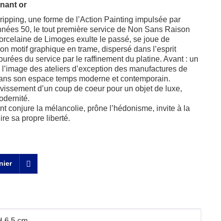
enant or
ripping, une forme de l’Action Painting impulsée par
nnées 50, le tout première service de Non Sans Raison
porcelaine de Limoges exulte le passé, se joue de
 Son motif graphique en trame, dispersé dans l’esprit
purées du service par le raffinement du platine. Avant : un
à l’image des ateliers d’exception des manufactures de
t dans son espace temps moderne et contemporain.
uvissement d’un coup de coeur pour un objet de luxe,
odernité.
ant conjure la mélancolie, prône l’hédonisme, invite à la
uire sa propre liberté.
nier
H 6,5 cm