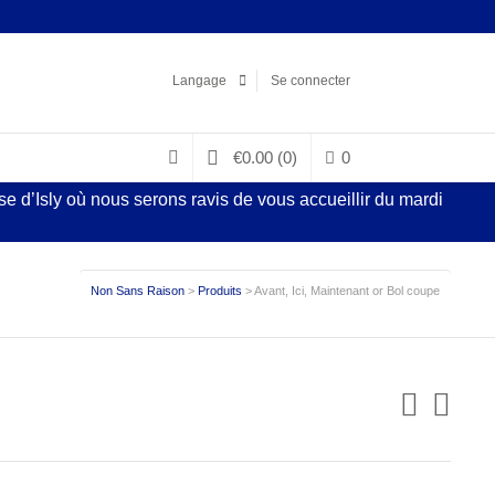
Facebook
LinkedIn
Pinterest
Instagram
Langage
Se connecter
€
0.00
(0)
0
 d’Isly où nous serons ravis de vous accueillir du mardi
Non Sans Raison
>
Produits
>
Avant, Ici, Maintenant or Bol coupe