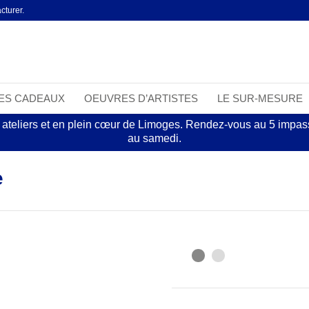
cturer.
EES CADEAUX
OEUVRES D’ARTISTES
LE SUR-MESURE
 ateliers et en plein cœur de Limoges. Rendez-vous au 5 impasse
au samedi.
e