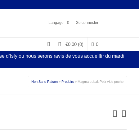
Facebook
LinkedIn
Pinterest
Instagram
Langage
Se connecter
€
0.00
(0)
0
 d’Isly où nous serons ravis de vous accueillir du mardi
Non Sans Raison
>
Produits
>
Magma cobalt Petit vide poche