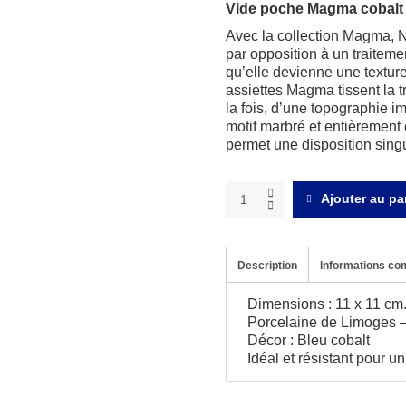
Vide poche Magma cobalt
Avec la collection Magma, N
par opposition à un traiteme
qu’elle devienne une texture 
assiettes Magma tissent la t
la fois, d’une topographie im
motif marbré et entièrement
permet une disposition singul
Magma
Ajouter au pa
cobalt
Petit
vide
poche
Description
Informations co
quantity
Dimensions : 11 x 11 cm
Porcelaine de Limoges –
Décor : Bleu cobalt
Idéal et résistant pour u