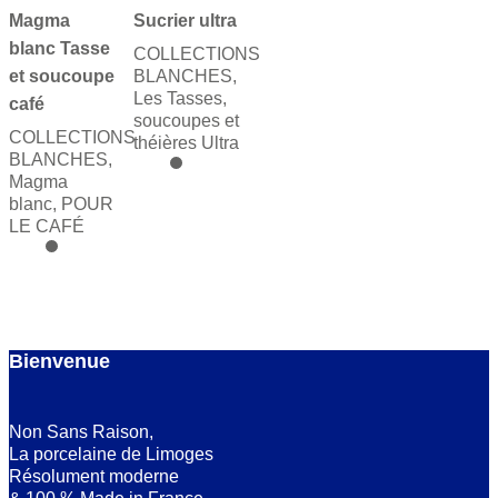
Magma
Sucrier ultra
blanc Tasse
COLLECTIONS
et soucoupe
BLANCHES
,
Les Tasses,
café
soucoupes et
COLLECTIONS
théières Ultra
BLANCHES
,
Magma
blanc
,
POUR
LE CAFÉ
Bienvenue
Non Sans Raison,
La porcelaine de Limoges
Résolument moderne