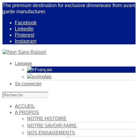
The premium destination for exclusive dinnerware from avant
garde manufacturer.
Facebook
LinkedIn
Pinterest
Instagram
Langage
Français
Anglais
Se connecter
ACCUEIL
A PROPOS
NOTRE HISTOIRE
NOTRE SAVOIR-FAIRE
NOS ENGAGEMENTS