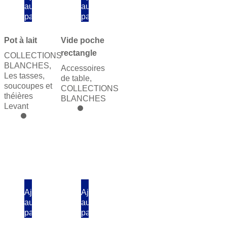
au
au
panier
panier
Pot à lait
Vide poche
rectangle
COLLECTIONS
BLANCHES
,
Accessoires
Les tasses,
de table
,
soucoupes et
COLLECTIONS
théières
BLANCHES
Levant
Ajouter
Ajouter
au
au
panier
panier