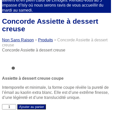
ateliers et en plein cœur de Limoges. Rendez-vous au 5
impasse d’Isly où nous serons ravis de vous accueillir du
mardi au samedi.
Concorde Assiette à dessert
creuse
Non Sans Raison
>
Produits
>
Concorde Assiette à dessert
creuse
Concorde Assiette à dessert creuse
Assiette à dessert creuse
coupe
Intemporelle et minimale, la forme coupe révèle la pureté de
l’émail au kaolin extra blanc. Elle est d’une extrême finesse,
d’une légèreté et d’une translucidité unique.
Concorde
Ajouter au panier
Assiette