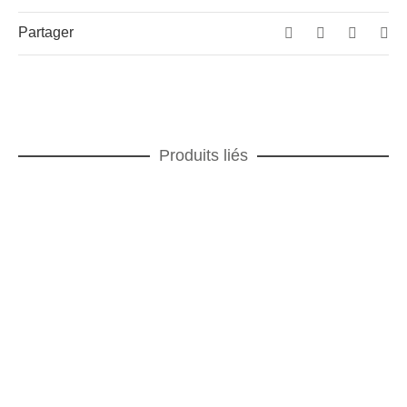
Partager
Produits liés
AJOUTER AU PANIER
Vortex vert Timbale
IDEES CADEAUX
,
POUR LE CAFÉ
,
SERVICES DE
TABLE
,
TIMBALES
,
Vortex vert
AJOUTER AU PANIER
Colorama Assiette de présentation