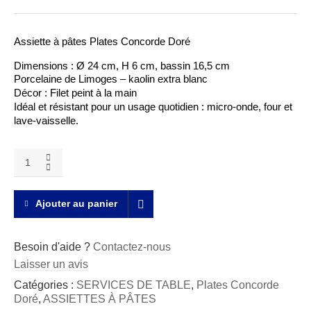
Assiette à pâtes Plates Concorde Doré
Dimensions : Ø 24 cm, H 6 cm, bassin 16,5 cm
Porcelaine de Limoges – kaolin extra blanc
Décor : Filet peint à la main
Idéal et résistant pour un usage quotidien : micro-onde, four et
lave-vaisselle.
Assiette
à
pâtes
Plates
Ajouter au panier
Concorde
Doré
quantity
Besoin d'aide ?
Contactez-nous
Laisser un avis
Catégories :
SERVICES DE TABLE
,
Plates Concorde
Doré
,
ASSIETTES À PÂTES