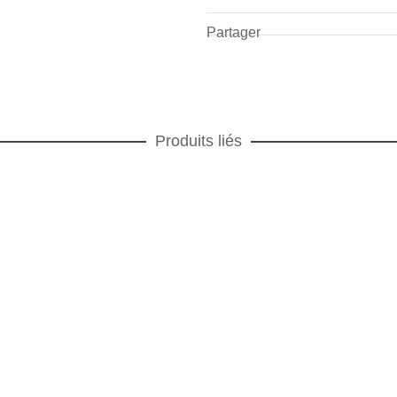
Partager
Produits liés
Vortex or Assiette de présentation
ASSIETTES PRESENTATION
,
SERVICES DE TABLE
,
AJOUTER AU PANIER
Vortex or
Vortex or Assiette à pain
ASSIETTES TAPAS
,
SERVICES DE TABLE
,
Vortex or
AJOUTER AU PANIER