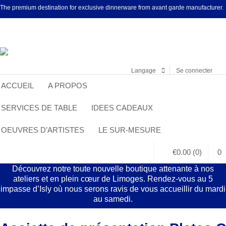
The premium destination for exclusive dinnerware from avant garde manufacturer.
Facebook
LinkedI
Pin
Langage
Se connecter
ACCUEIL
A PROPOS
SERVICES DE TABLE
IDEES CADEAUX
OEUVRES D’ARTISTES
LE SUR-MESURE
€
0.00
(0)
0
Découvrez notre toute nouvelle boutique attenante à nos
ateliers et en plein cœur de Limoges. Rendez-vous au 5
impasse d’Isly où nous serons ravis de vous accueillir du mardi
au samedi.