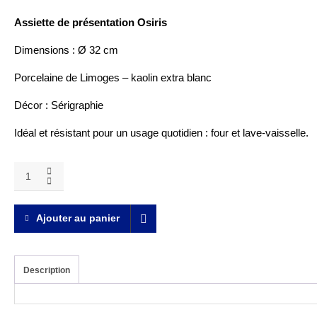
Assiette de présentation Osiris
Dimensions : Ø 32 cm
Porcelaine de Limoges – kaolin extra blanc
Décor :
Sérigraphie
Idéal et résistant pour un usage quotidien :
four et lave-vaisselle.
Assiette
de
présentation
Osiris
Ajouter au panier
quantity
Description