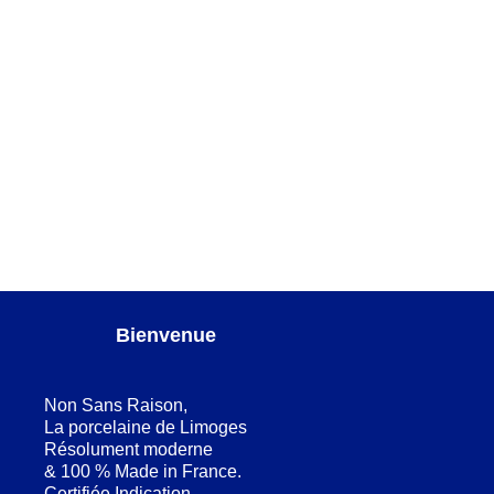
AJOUTER AU PANIER
Vortex vert Assiette à dessert
ASSIETTES DESSERT
,
SERVICES DE TABLE
,
Vortex
vert
Bienvenue
Non Sans Raison,
La porcelaine de Limoges
Résolument moderne
& 100 % Made in France.
Certifiée Indication