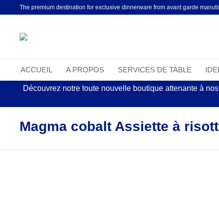
The premium destination for exclusive dinnerware from avant garde manufa
ACCUEIL
A PROPOS
SERVICES DE TABLE
ID
Découvrez notre toute nouvelle boutique attenante à nos
Magma cobalt Assiette à risot