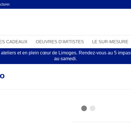
cturer.
EES CADEAUX
OEUVRES D’ARTISTES
LE SUR-MESURE
 ateliers et en plein cœur de Limoges. Rendez-vous au 5 impasse
au samedi.
to