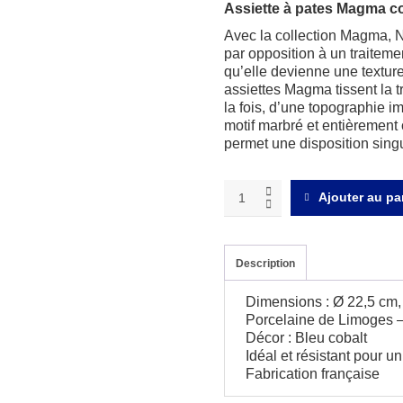
Assiette à pates Magma c
Avec la collection Magma, N
par opposition à un traiteme
qu’elle devienne une texture 
assiettes Magma tissent la t
la fois, d’une topographie im
motif marbré et entièrement
permet une disposition singul
Magma
Ajouter au pa
cobalt
Assiette
à
risotto
Description
quantity
Dimensions : Ø 22,5 cm, 
Porcelaine de Limoges –
Décor : Bleu cobalt
Idéal et résistant pour un
Fabrication française