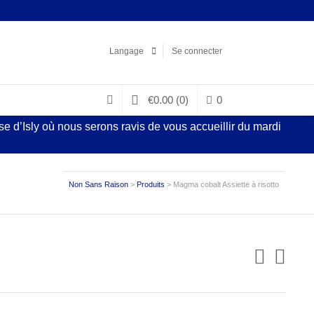
Facebook
LinkedIn
Pinterest
Instagram
Langage
Se connecter
€
0.00
(0)
0
 d’Isly où nous serons ravis de vous accueillir du mardi
Non Sans Raison
>
Produits
>
Magma cobalt Assiette à risotto