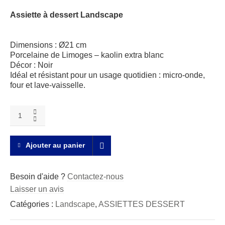
Assiette à dessert Landscape
Dimensions : Ø21 cm
Porcelaine de Limoges – kaolin extra blanc
Décor : Noir
Idéal et résistant pour un usage quotidien : micro-onde,
four et lave-vaisselle.
Landscape
Assiette
à
dessert
Ajouter au panier
quantity
Besoin d'aide ?
Contactez-nous
Laisser un avis
Catégories :
Landscape
,
ASSIETTES DESSERT