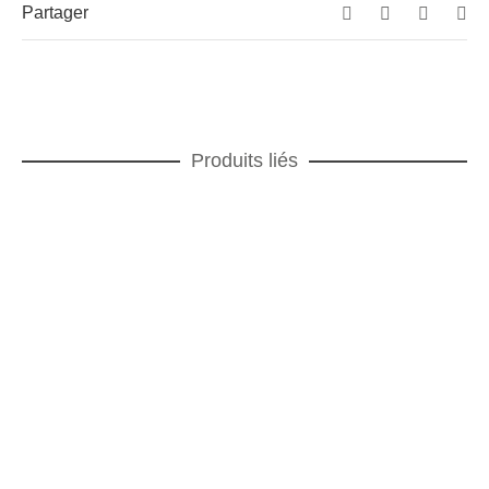
Partager
Produits liés
AJOUTER AU PANIER
Avant, Ici, Maintenant corail Assiette à dessert
ASSIETTES DESSERT
,
Avant, Ici, Maintenant corail
AJOUTER AU PANIER
Teatro Assiette à dessert
ASSIETTES DESSERT
,
Teatro