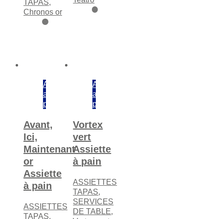
TAPAS
,
Chronos or
Ajouter
Ajouter
au
au
panier
panier
Avant,
Vortex
Ici,
vert
Maintenant
Assiette
or
à pain
Assiette
ASSIETTES
à pain
TAPAS
,
SERVICES
ASSIETTES
DE TABLE
,
TAPAS
,