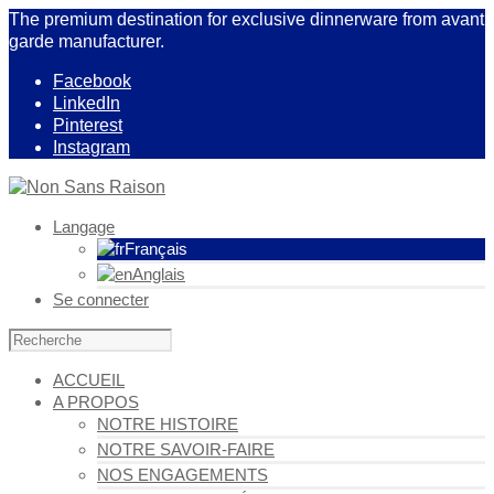
The premium destination for exclusive dinnerware from avant
garde manufacturer.
Facebook
LinkedIn
Pinterest
Instagram
Langage
Français
Anglais
Se connecter
ACCUEIL
A PROPOS
NOTRE HISTOIRE
NOTRE SAVOIR-FAIRE
NOS ENGAGEMENTS