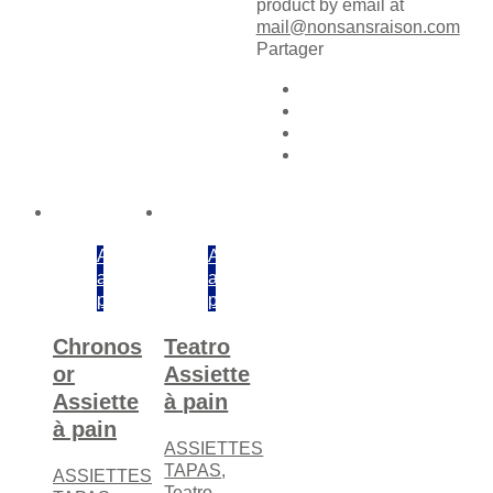
product by email at
mail@nonsansraison.com
Partager
Ajouter
Ajouter
au
au
panier
panier
Chronos
Teatro
or
Assiette
Assiette
à pain
à pain
ASSIETTES
TAPAS
,
ASSIETTES
Teatro