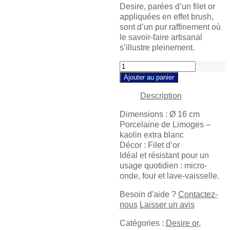
Desire, parées d’un filet or
appliquées en effet brush,
sont d’un pur raffinement où
le savoir-faire artisanal
s’illustre pleinement.
Desire
or
Ajouter au panier
Assiette
Description
à
pain
Dimensions : Ø 16 cm
quantity
Porcelaine de Limoges –
kaolin extra blanc
Décor : Filet d’or
Idéal et résistant pour un
usage quotidien : micro-
onde, four et lave-vaisselle.
Besoin d'aide ?
Contactez-
nous
Laisser un avis
Catégories :
Desire or
,