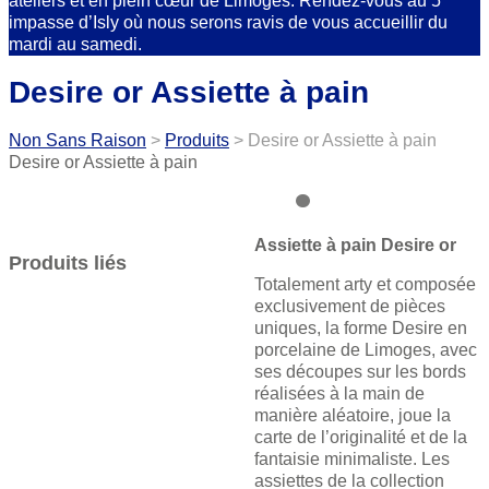
ateliers et en plein cœur de Limoges. Rendez-vous au 5
impasse d’Isly où nous serons ravis de vous accueillir du
mardi au samedi.
Desire or Assiette à pain
Non Sans Raison
>
Produits
>
Desire or Assiette à pain
Desire or Assiette à pain
Assiette à pain Desire or
Produits liés
Totalement arty et composée
exclusivement de pièces
uniques, la forme Desire en
porcelaine de Limoges, avec
ses découpes sur les bords
réalisées à la main de
manière aléatoire, joue la
carte de l’originalité et de la
fantaisie minimaliste. Les
assiettes de la collection