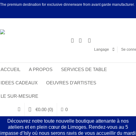
The premium destination for exclusive dinnerware from avant garde manufacturer.
Facebook
Linke
Langage
Se conne
ACCUEIL
A PROPOS
SERVICES DE TABLE
IDEES CADEAUX
OEUVRES D’ARTISTES
LE SUR-MESURE
€
0.00
(0)
0
Découvrez notre toute nouvelle boutique attenante à nos
ateliers et en plein cœur de Limoges. Rendez-vous au 5
impasse d’Isly où nous serons ravis de vous accueillir du mardi